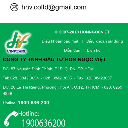
© 2007-2018 HONNGOCVIET
Điều khoản bảo mật
|
Điều khoản sử dụng
Diễn đàn |
Liên hệ
CÔNG TY TNHH ĐẦU TƯ HÒN NGỌC VIỆT
ĐC: 87 Nguyễn Đình Chính, P.15, Q. PN, TP. HCM
Tel: 028. 3842 3694 ~ 028. 3842 3695 ~ Fax: 028.38423697
ĐC: 26 Lê Thị Riêng, Phường Thới An, Q.12, TPHCM ~ 028. 6259
4989
1900 636 200
Hotline: