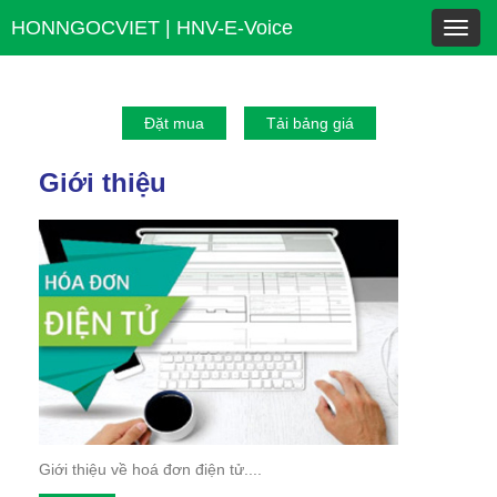
HONNGOCVIET | HNV-E-Voice
Toggl
navig
Đặt mua
Tải bảng giá
Giới thiệu
Giới thiệu về hoá đơn điện tử....